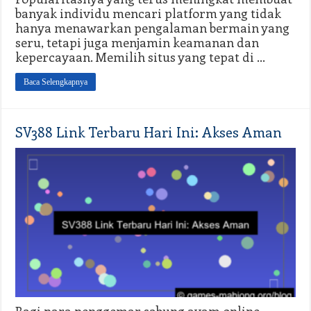
banyak individu mencari platform yang tidak
hanya menawarkan pengalaman bermain yang
seru, tetapi juga menjamin keamanan dan
kepercayaan. Memilih situs yang tepat di …
Baca Selengkapnya
SV388 Link Terbaru Hari Ini: Akses Aman
Bagi para penggemar sabung ayam online,