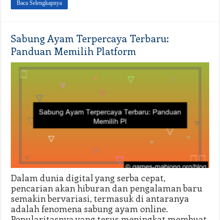
Baca Selengkapnya
Sabung Ayam Terpercaya Terbaru:
Panduan Memilih Platform
Dalam dunia digital yang serba cepat,
pencarian akan hiburan dan pengalaman baru
semakin bervariasi, termasuk di antaranya
adalah fenomena sabung ayam online.
Popularitasnya yang terus meningkat membuat