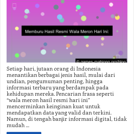
Setiap hari, jutaan orang di Indonesia
menantikan berbagai jenis hasil, mulai dari
undian, pengumuman penting, hingga
informasi terbaru yang berdampak pada
kehidupan mereka. Pencarian frasa seperti
“wala meron hasil resmi hari ini”
mencerminkan keinginan kuat untuk
mendapatkan data yang valid dan terkini.
Namun, di tengah banjir informasi digital, tidak
mudah …