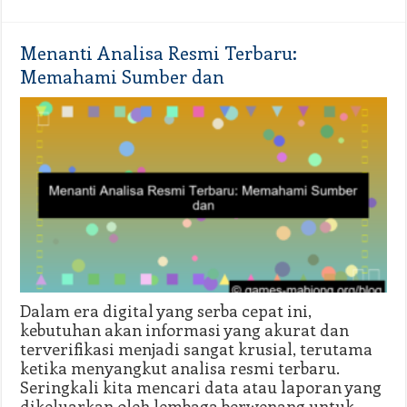
Menanti Analisa Resmi Terbaru:
Memahami Sumber dan
Dalam era digital yang serba cepat ini,
kebutuhan akan informasi yang akurat dan
terverifikasi menjadi sangat krusial, terutama
ketika menyangkut analisa resmi terbaru.
Seringkali kita mencari data atau laporan yang
dikeluarkan oleh lembaga berwenang untuk